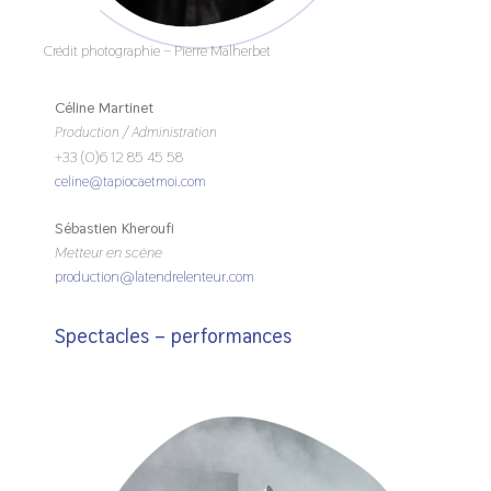
Crédit photographie – Pierre Malherbet
Céline Martinet
Production / Administration
+33 (0)6 12 85 45 58
celine@tapiocaetmoi.com
Sébastien Kheroufi
Metteur en scène
production@latendrelenteur.com
Spectacles – performances