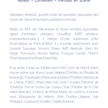
Auteur – comédien – metteur en scène
Sébastien Kheroufi grandit entre les quartiers populaires des
Hauts-de-Seine et les foyers parisiens Emmaüs.
Après un BEP de mécanique et divers emplois (garagiste,
agent d’entretien, plongeur, chauffeur RATP, vendeur,
manutentionnaire…), il intègre l’École Supérieure d’Art
Dramatique de Paris (ESAD). Il y travaille notamment avec
Laurent Sauvage, Vincent Dissez, Koffi Kwahulé, Kaori Ito,
Serge Tranvouez, Amine Adjina, François Clavier, Thierry
Thieû Niang et le Birgit Ensemble.
À sa sortie, il joue au théâtre dans Peer Gynt de Henrik Ibsen
mis en scène par Anne-Laure Liégeois (Théâtre du Peuple de
Bussang), Transfuges d’Alexandra Badea (Théâtre national de
la Colline, ESAD), Mais cette nuit, vivre ! d’après Platonov de
Tchekhov mis en scène par Louisa Chas (Théâtre de la Cité
internationale), Viril(e.s) de Marie Mahé. Au cinéma, il tourne
avec Marguerite de Hillerin, Félix Dutilloy-Liégeois, Just
Philippot, Guillaume Scaillet, Colette Boisivon.